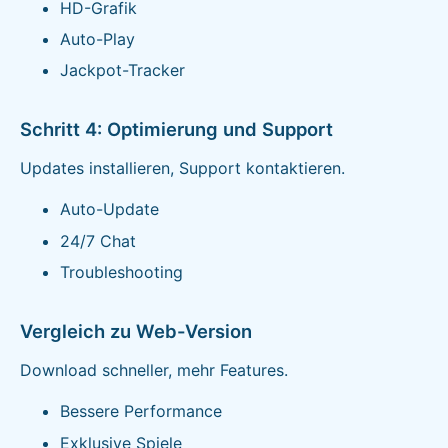
HD-Grafik
Auto-Play
Jackpot-Tracker
Schritt 4: Optimierung und Support
Updates installieren, Support kontaktieren.
Auto-Update
24/7 Chat
Troubleshooting
Vergleich zu Web-Version
Download schneller, mehr Features.
Bessere Performance
Exklusive Spiele