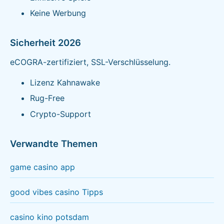
Keine Werbung
Sicherheit 2026
eCOGRA-zertifiziert, SSL-Verschlüsselung.
Lizenz Kahnawake
Rug-Free
Crypto-Support
Verwandte Themen
game casino app
good vibes casino Tipps
casino kino potsdam