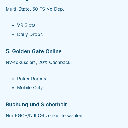
Multi-State, 50 FS No Dep.
VR Slots
Daily Drops
5. Golden Gate Online
NV-fokussiert, 20% Cashback.
Poker Rooms
Mobile Only
Buchung und Sicherheit
Nur PGCB/NJLC-lizenzierte wählen.