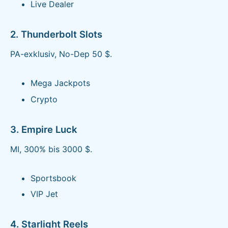
Live Dealer
2. Thunderbolt Slots
PA-exklusiv, No-Dep 50 $.
Mega Jackpots
Crypto
3. Empire Luck
MI, 300% bis 3000 $.
Sportsbook
VIP Jet
4. Starlight Reels