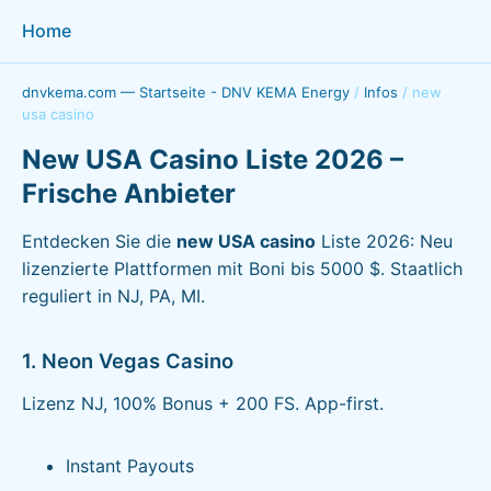
Home
dnvkema.com — Startseite - DNV KEMA Energy
/
Infos
/
new
usa casino
New USA Casino Liste 2026 –
Frische Anbieter
Entdecken Sie die
new USA casino
Liste 2026: Neu
lizenzierte Plattformen mit Boni bis 5000 $. Staatlich
reguliert in NJ, PA, MI.
1. Neon Vegas Casino
Lizenz NJ, 100% Bonus + 200 FS. App-first.
Instant Payouts