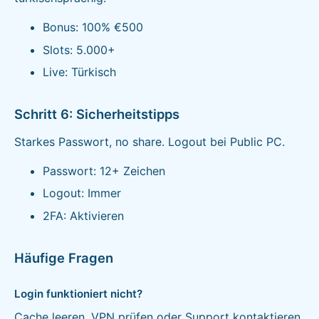
Bonus: 100% €500
Slots: 5.000+
Live: Türkisch
Schritt 6: Sicherheitstipps
Starkes Passwort, no share. Logout bei Public PC.
Passwort: 12+ Zeichen
Logout: Immer
2FA: Aktivieren
Häufige Fragen
Login funktioniert nicht?
Cache leeren, VPN prüfen oder Support kontaktieren.