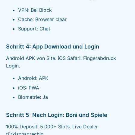
VPN: Bei Block
Cache: Browser clear
Support: Chat
Schritt 4: App Download und Login
Android APK von Site. iOS Safari. Fingerabdruck
Login.
Android: APK
iOS: PWA
Biometrie: Ja
Schritt 5: Nach Login: Boni und Spiele
100% Deposit, 5.000+ Slots. Live Dealer
türkischsprachig.