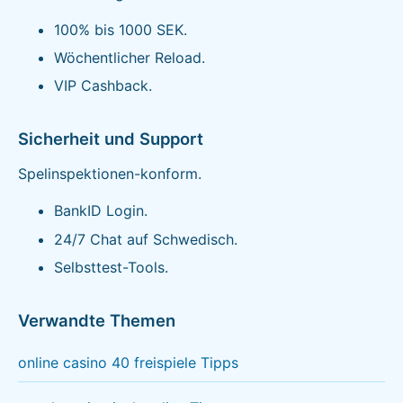
100% bis 1000 SEK.
Wöchentlicher Reload.
VIP Cashback.
Sicherheit und Support
Spelinspektionen-konform.
BankID Login.
24/7 Chat auf Schwedisch.
Selbsttest-Tools.
Verwandte Themen
online casino 40 freispiele Tipps