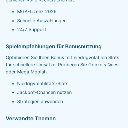
MGA-Lizenz 2026
Schnelle Auszahlungen
24/7 Support
Spielempfehlungen für Bonusnutzung
Optimieren Sie Ihren Bonus mit niedrigvolatilen Slots
für schnellere Umsätze. Probieren Sie Gonzo's Quest
oder Mega Moolah.
Niedrigvolatilitäts-Slots
Jackpot-Chancen nutzen
Strategien anwenden
Verwandte Themen