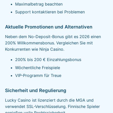
Maximalbetrag beachten
Support kontaktieren bei Problemen
Aktuelle Promotionen und Alternativen
Neben dem No-Deposit-Bonus gibt es 2026 einen
200% Willkommensbonus. Vergleichen Sie mit
Konkurrenten wie Ninja Casino.
200% bis 200 € Einzahlungsbonus
Wöchentliche Freispiele
VIP-Programm für Treue
Sicherheit und Regulierung
Lucky Casino ist lizenziert durch die MGA und
verwendet SSL-Verschlüsselung. Finnische Spieler
genießen volle Rechtssicherheit.