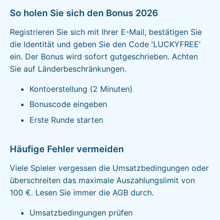
So holen Sie sich den Bonus 2026
Registrieren Sie sich mit Ihrer E-Mail, bestätigen Sie
die Identität und geben Sie den Code 'LUCKYFREE'
ein. Der Bonus wird sofort gutgeschrieben. Achten
Sie auf Länderbeschränkungen.
Kontoerstellung (2 Minuten)
Bonuscode eingeben
Erste Runde starten
Häufige Fehler vermeiden
Viele Spieler vergessen die Umsatzbedingungen oder
überschreiten das maximale Auszahlungslimit von
100 €. Lesen Sie immer die AGB durch.
Umsatzbedingungen prüfen