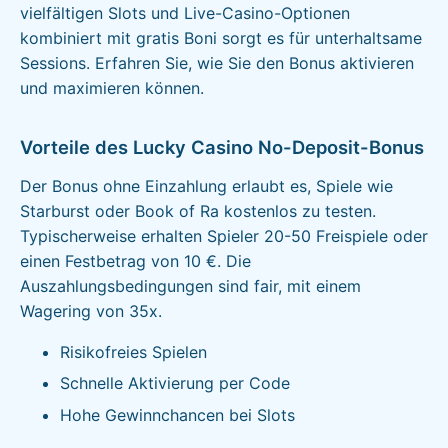
vielfältigen Slots und Live-Casino-Optionen
kombiniert mit gratis Boni sorgt es für unterhaltsame
Sessions. Erfahren Sie, wie Sie den Bonus aktivieren
und maximieren können.
Vorteile des Lucky Casino No-Deposit-Bonus
Der Bonus ohne Einzahlung erlaubt es, Spiele wie
Starburst oder Book of Ra kostenlos zu testen.
Typischerweise erhalten Spieler 20-50 Freispiele oder
einen Festbetrag von 10 €. Die
Auszahlungsbedingungen sind fair, mit einem
Wagering von 35x.
Risikofreies Spielen
Schnelle Aktivierung per Code
Hohe Gewinnchancen bei Slots