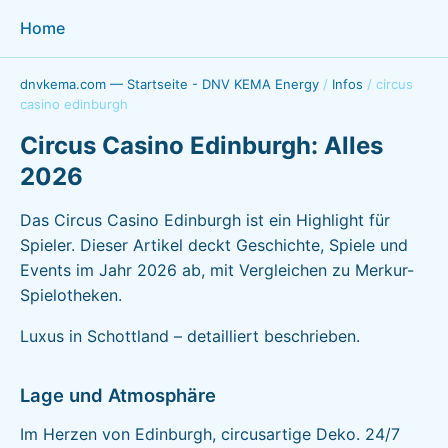
Home
dnvkema.com — Startseite - DNV KEMA Energy
/
Infos
/
circus
casino edinburgh
Circus Casino Edinburgh: Alles
2026
Das Circus Casino Edinburgh ist ein Highlight für
Spieler. Dieser Artikel deckt Geschichte, Spiele und
Events im Jahr 2026 ab, mit Vergleichen zu Merkur-
Spielotheken.
Luxus in Schottland – detailliert beschrieben.
Lage und Atmosphäre
Im Herzen von Edinburgh, circusartige Deko. 24/7