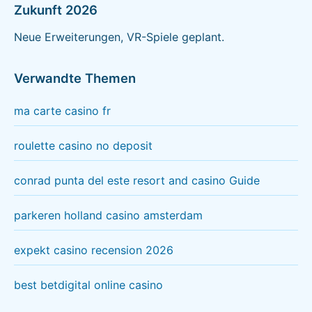
Zukunft 2026
Neue Erweiterungen, VR-Spiele geplant.
Verwandte Themen
ma carte casino fr
roulette casino no deposit
conrad punta del este resort and casino Guide
parkeren holland casino amsterdam
expekt casino recension 2026
best betdigital online casino