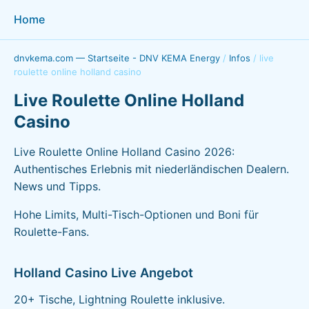
Home
dnvkema.com — Startseite - DNV KEMA Energy
/
Infos
/
live
roulette online holland casino
Live Roulette Online Holland
Casino
Live Roulette Online Holland Casino 2026:
Authentisches Erlebnis mit niederländischen Dealern.
News und Tipps.
Hohe Limits, Multi-Tisch-Optionen und Boni für
Roulette-Fans.
Holland Casino Live Angebot
20+ Tische, Lightning Roulette inklusive.