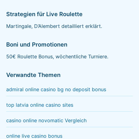
Strategien für Live Roulette
Martingale, D’Alembert detailliert erklärt.
Boni und Promotionen
50€ Roulette Bonus, wöchentliche Turniere.
Verwandte Themen
admiral online casino bg no deposit bonus
top latvia online casino sites
casino online novomatic Vergleich
online live casino bonus