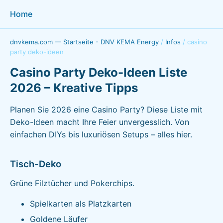
Home
dnvkema.com — Startseite - DNV KEMA Energy
/
Infos
/
casino
party deko-ideen
Casino Party Deko-Ideen Liste
2026 – Kreative Tipps
Planen Sie 2026 eine Casino Party? Diese Liste mit
Deko-Ideen macht Ihre Feier unvergesslich. Von
einfachen DIYs bis luxuriösen Setups – alles hier.
Tisch-Deko
Grüne Filztücher und Pokerchips.
Spielkarten als Platzkarten
Goldene Läufer