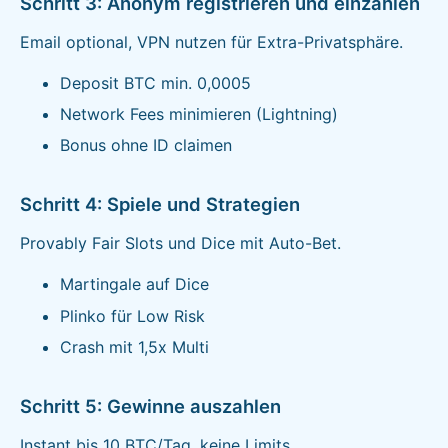
Schritt 3: Anonym registrieren und einzahlen
Email optional, VPN nutzen für Extra-Privatsphäre.
Deposit BTC min. 0,0005
Network Fees minimieren (Lightning)
Bonus ohne ID claimen
Schritt 4: Spiele und Strategien
Provably Fair Slots und Dice mit Auto-Bet.
Martingale auf Dice
Plinko für Low Risk
Crash mit 1,5x Multi
Schritt 5: Gewinne auszahlen
Instant bis 10 BTC/Tag, keine Limits.