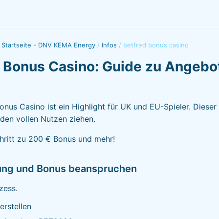
Startseite - DNV KEMA Energy
/
Infos
/
betfred bonus casino
 Bonus Casino: Guide zu Angebo
onus Casino ist ein Highlight für UK und EU-Spieler. Dieser
den vollen Nutzen ziehen.
chritt zu 200 € Bonus und mehr!
rung und Bonus beanspruchen
zess.
erstellen