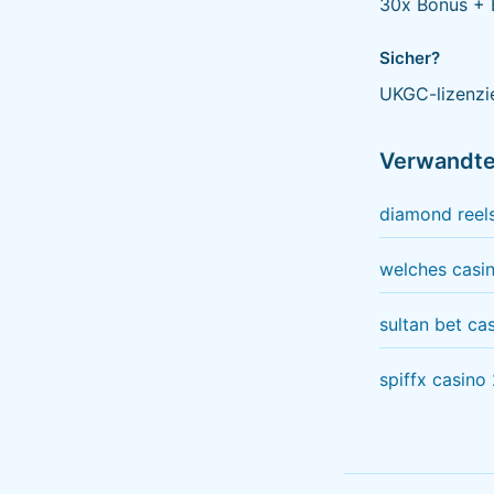
30x Bonus + 
Sicher?
UKGC-lizenzie
Verwandt
diamond reel
welches casin
sultan bet ca
spiffx casino