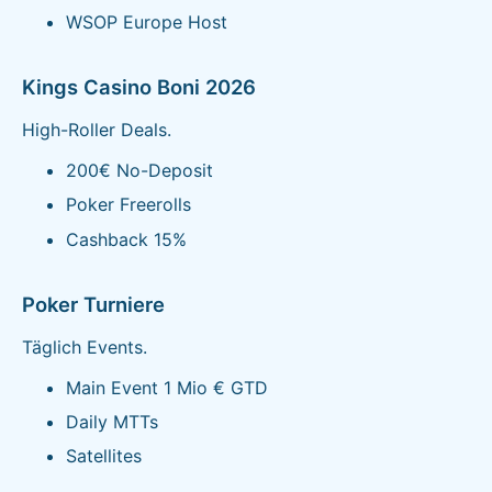
WSOP Europe Host
Kings Casino Boni 2026
High-Roller Deals.
200€ No-Deposit
Poker Freerolls
Cashback 15%
Poker Turniere
Täglich Events.
Main Event 1 Mio € GTD
Daily MTTs
Satellites