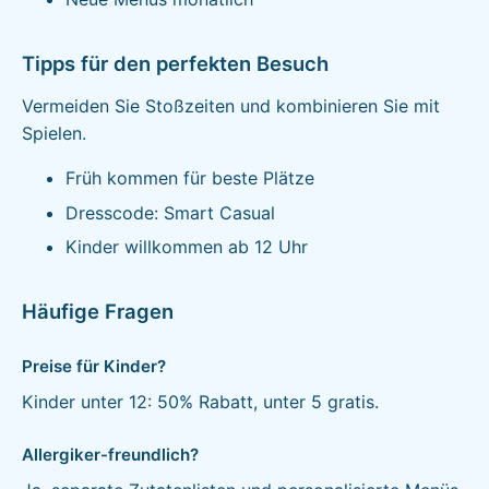
Tipps für den perfekten Besuch
Vermeiden Sie Stoßzeiten und kombinieren Sie mit
Spielen.
Früh kommen für beste Plätze
Dresscode: Smart Casual
Kinder willkommen ab 12 Uhr
Häufige Fragen
Preise für Kinder?
Kinder unter 12: 50% Rabatt, unter 5 gratis.
Allergiker-freundlich?