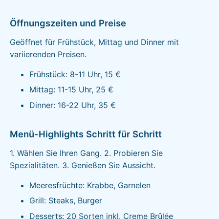
Öffnungszeiten und Preise
Geöffnet für Frühstück, Mittag und Dinner mit
variierenden Preisen.
Frühstück: 8-11 Uhr, 15 €
Mittag: 11-15 Uhr, 25 €
Dinner: 16-22 Uhr, 35 €
Menü-Highlights Schritt für Schritt
1. Wählen Sie Ihren Gang. 2. Probieren Sie
Spezialitäten. 3. Genießen Sie Aussicht.
Meeresfrüchte: Krabbe, Garnelen
Grill: Steaks, Burger
Desserts: 20 Sorten inkl. Creme Brûlée