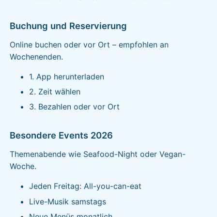
Buchung und Reservierung
Online buchen oder vor Ort – empfohlen an
Wochenenden.
1. App herunterladen
2. Zeit wählen
3. Bezahlen oder vor Ort
Besondere Events 2026
Themenabende wie Seafood-Night oder Vegan-
Woche.
Jeden Freitag: All-you-can-eat
Live-Musik samstags
Neue Menüs monatlich