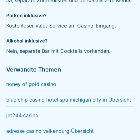
Ja, separate Zutatenlisten und personalisierte Menüs.
Parken inklusive?
Kostenloser Valet-Service am Casino-Eingang.
Alkohol inklusive?
Nein, separate Bar mit Cocktails vorhanden.
Verwandte Themen
honey of gold casino
blue chip casino hotel spa michigan city in Übersicht
jet244 casino
adresse casino valkenburg Übersicht