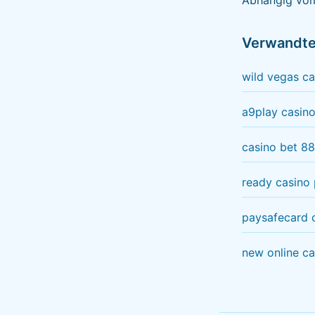
Abhängig vom
Verwandt
wild vegas ca
a9play casino
casino bet 88
ready casino
paysafecard 
new online c