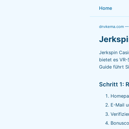
Home
dnvkema.com — 
Jerkspi
Jerkspin Casi
bietet es VR-
Guide führt S
Schritt 1: 
Homepa
E-Mail 
Verifizi
Bonusco