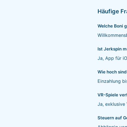
Häufige F
Welche Boni g
Willkommensb
Ist Jerkspin m
Ja, App für i
Wie hoch sind
Einzahlung bi
VR-Spiele ver
Ja, exklusive
Steuern auf 