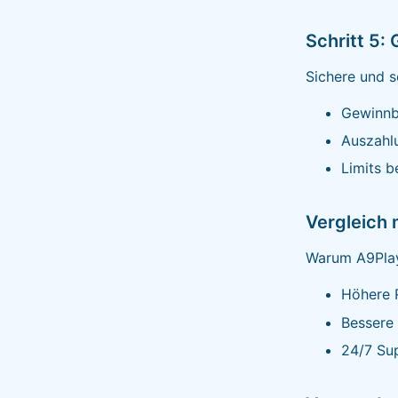
Schritt 5:
Sichere und s
Gewinnb
Auszahl
Limits b
Vergleich 
Warum A9Play
Höhere 
Bessere
24/7 Su