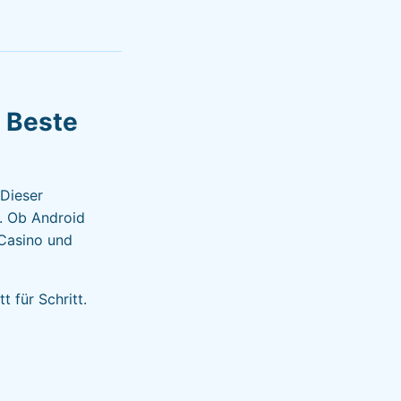
 Beste
 Dieser
. Ob Android
-Casino und
t für Schritt.