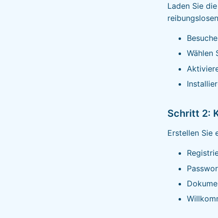
Laden Sie die
reibungslosen
Besuchen
Wählen 
Aktivier
Installi
Schritt 2: 
Erstellen Sie 
Registri
Passwor
Dokument
Willkom