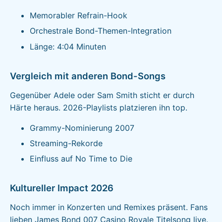
Memorabler Refrain-Hook
Orchestrale Bond-Themen-Integration
Länge: 4:04 Minuten
Vergleich mit anderen Bond-Songs
Gegenüber Adele oder Sam Smith sticht er durch
Härte heraus. 2026-Playlists platzieren ihn top.
Grammy-Nominierung 2007
Streaming-Rekorde
Einfluss auf No Time to Die
Kultureller Impact 2026
Noch immer in Konzerten und Remixes präsent. Fans
lieben James Bond 007 Casino Royale Titelsong live.