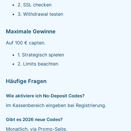
2. SSL checken
3. Withdrawal testen
Maximale Gewinne
Auf 100 € capten.
1. Strategisch spielen
2. Limits beachten
Häufige Fragen
Wie aktiviere ich No-Deposit Codes?
Im Kassenbereich eingeben bei Registrierung.
Gibt es 2026 neue Codes?
Monatlich, via Promo-Seite.