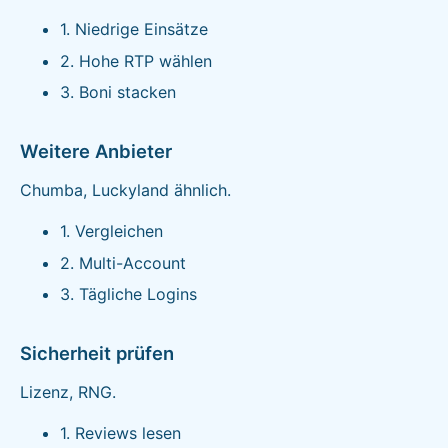
1. Niedrige Einsätze
2. Hohe RTP wählen
3. Boni stacken
Weitere Anbieter
Chumba, Luckyland ähnlich.
1. Vergleichen
2. Multi-Account
3. Tägliche Logins
Sicherheit prüfen
Lizenz, RNG.
1. Reviews lesen