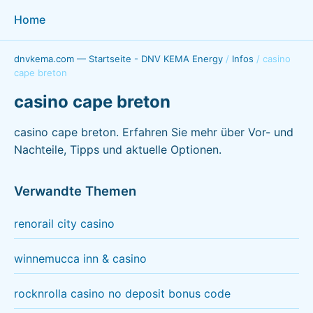
Home
dnvkema.com — Startseite - DNV KEMA Energy
/
Infos
/
casino
cape breton
casino cape breton
casino cape breton. Erfahren Sie mehr über Vor- und
Nachteile, Tipps und aktuelle Optionen.
Verwandte Themen
renorail city casino
winnemucca inn & casino
rocknrolla casino no deposit bonus code