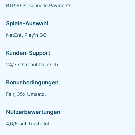
RTP 96%, schnelle Payments.
Spiele-Auswahl
NetEnt, Play'n GO.
Kunden-Support
24/7 Chat auf Deutsch.
Bonusbedingungen
Fair, 35x Umsatz.
Nutzerbewertungen
4,6/5 auf Trustpilot.