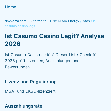
Home
dnvkema.com — Startseite - DNV KEMA Energy
/
Infos
/
is
casumo casino legit
Ist Casumo Casino Legit? Analyse
2026
Ist Casumo Casino seriös? Dieser Liste-Check für
2026 prüft Lizenzen, Auszahlungen und
Bewertungen.
Lizenz und Regulierung
MGA- und UKGC-lizenziert.
Auszahlungsrate