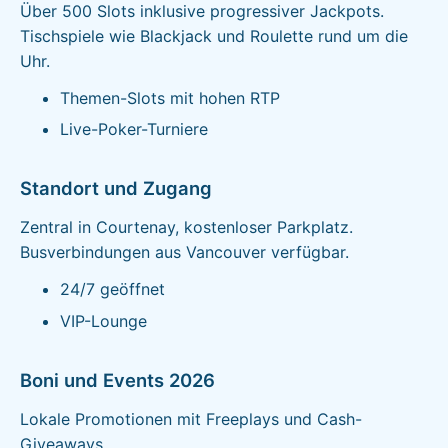
Über 500 Slots inklusive progressiver Jackpots.
Tischspiele wie Blackjack und Roulette rund um die
Uhr.
Themen-Slots mit hohen RTP
Live-Poker-Turniere
Standort und Zugang
Zentral in Courtenay, kostenloser Parkplatz.
Busverbindungen aus Vancouver verfügbar.
24/7 geöffnet
VIP-Lounge
Boni und Events 2026
Lokale Promotionen mit Freeplays und Cash-
Giveaways.