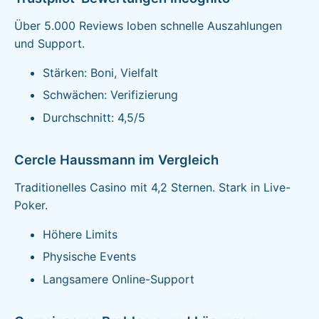
Über 5.000 Reviews loben schnelle Auszahlungen
und Support.
Stärken: Boni, Vielfalt
Schwächen: Verifizierung
Durchschnitt: 4,5/5
Cercle Haussmann im Vergleich
Traditionelles Casino mit 4,2 Sternen. Stark in Live-
Poker.
Höhere Limits
Physische Events
Langsamere Online-Support