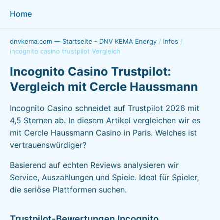
Home
dnvkema.com — Startseite - DNV KEMA Energy
/
Infos
/
incognito casino trustpilot Vergleich
Incognito Casino Trustpilot:
Vergleich mit Cercle Haussmann
Incognito Casino schneidet auf Trustpilot 2026 mit
4,5 Sternen ab. In diesem Artikel vergleichen wir es
mit Cercle Haussmann Casino in Paris. Welches ist
vertrauenswürdiger?
Basierend auf echten Reviews analysieren wir
Service, Auszahlungen und Spiele. Ideal für Spieler,
die seriöse Plattformen suchen.
Trustpilot-Bewertungen Incognito