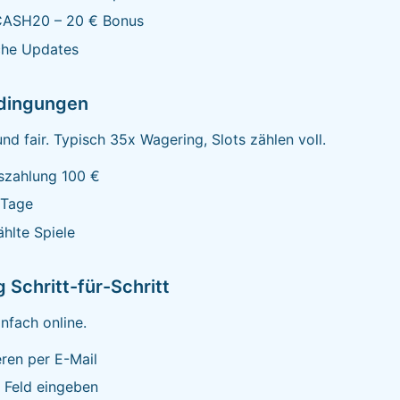
ASH20 – 20 € Bonus
che Updates
dingungen
und fair. Typisch 35x Wagering, Slots zählen voll.
szahlung 100 €
 Tage
hlte Spiele
Schritt-für-Schritt
infach online.
eren per E-Mail
 Feld eingeben