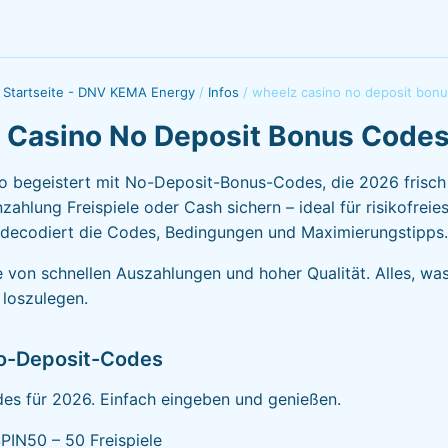
Startseite - DNV KEMA Energy
/
Infos
/
wheelz casino no deposit bon
 Casino No Deposit Bonus Code
 begeistert mit No-Deposit-Bonus-Codes, die 2026 frisch 
zahlung Freispiele oder Cash sichern – ideal für risikofreie
 decodiert die Codes, Bedingungen und Maximierungstipps.
ie von schnellen Auszahlungen und hoher Qualität. Alles, was
loszulegen.
No-Deposit-Codes
es für 2026. Einfach eingeben und genießen.
PIN50 – 50 Freispiele