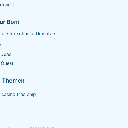
tiviert
ür Boni
iele für schnelle Umsätze.
t
 Dead
 Quest
e Themen
casino free chip