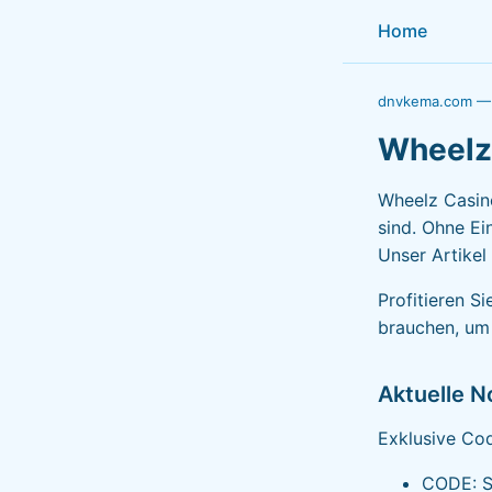
Home
dnvkema.com — 
Wheelz
Wheelz Casino
sind. Ohne Ein
Unser Artikel
Profitieren S
brauchen, um 
Aktuelle 
Exklusive Cod
CODE: S