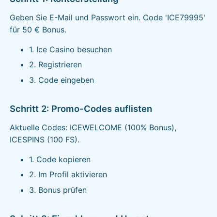
Geben Sie E-Mail und Passwort ein. Code 'ICE79995'
für 50 € Bonus.
1. Ice Casino besuchen
2. Registrieren
3. Code eingeben
Schritt 2: Promo-Codes auflisten
Aktuelle Codes: ICEWELCOME (100% Bonus),
ICESPINS (100 FS).
1. Code kopieren
2. Im Profil aktivieren
3. Bonus prüfen