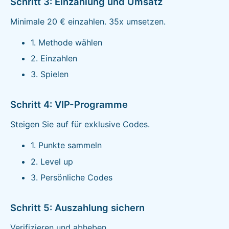
Schritt 3: Einzahlung und Umsatz
Minimale 20 € einzahlen. 35x umsetzen.
1. Methode wählen
2. Einzahlen
3. Spielen
Schritt 4: VIP-Programme
Steigen Sie auf für exklusive Codes.
1. Punkte sammeln
2. Level up
3. Persönliche Codes
Schritt 5: Auszahlung sichern
Verifizieren und abheben.