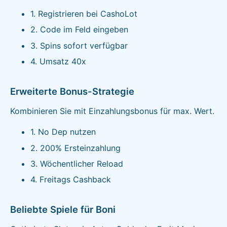
1. Registrieren bei CashoLot
2. Code im Feld eingeben
3. Spins sofort verfügbar
4. Umsatz 40x
Erweiterte Bonus-Strategie
Kombinieren Sie mit Einzahlungsbonus für max. Wert.
1. No Dep nutzen
2. 200% Ersteinzahlung
3. Wöchentlicher Reload
4. Freitags Cashback
Beliebte Spiele für Boni