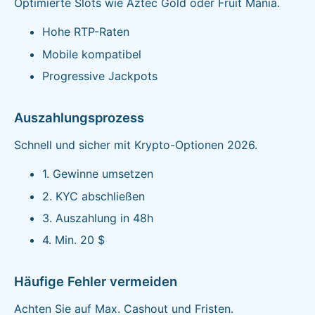
Optimierte Slots wie Aztec Gold oder Fruit Mania.
Hohe RTP-Raten
Mobile kompatibel
Progressive Jackpots
Auszahlungsprozess
Schnell und sicher mit Krypto-Optionen 2026.
1. Gewinne umsetzen
2. KYC abschließen
3. Auszahlung in 48h
4. Min. 20 $
Häufige Fehler vermeiden
Achten Sie auf Max. Cashout und Fristen.