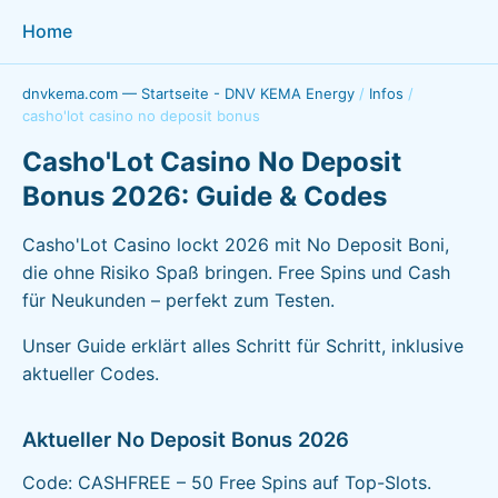
Home
dnvkema.com — Startseite - DNV KEMA Energy
/
Infos
/
casho'lot casino no deposit bonus
Casho'Lot Casino No Deposit
Bonus 2026: Guide & Codes
Casho'Lot Casino lockt 2026 mit No Deposit Boni,
die ohne Risiko Spaß bringen. Free Spins und Cash
für Neukunden – perfekt zum Testen.
Unser Guide erklärt alles Schritt für Schritt, inklusive
aktueller Codes.
Aktueller No Deposit Bonus 2026
Code: CASHFREE – 50 Free Spins auf Top-Slots.