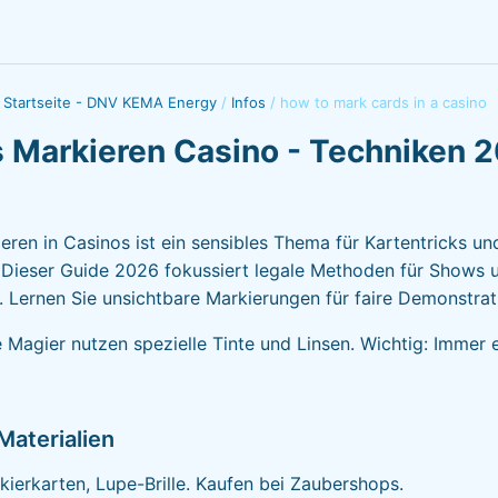
Startseite - DNV KEMA Energy
/
Infos
/
how to mark cards in a casino
 Markieren Casino - Techniken 
eren in Casinos ist ein sensibles Thema für Kartentricks u
 Dieser Guide 2026 fokussiert legale Methoden für Shows u
g. Lernen Sie unsichtbare Markierungen für faire Demonstrat
e Magier nutzen spezielle Tinte und Linsen. Wichtig: Immer 
Materialien
kierkarten, Lupe-Brille. Kaufen bei Zaubershops.