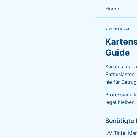
Home
dnvkema.com — 
Kartens
Guide
Kartens marki
Enthusiasten.
nie für Betru
Professionell
legal bleiben.
Benötigte 
UV-Tinte, Mar