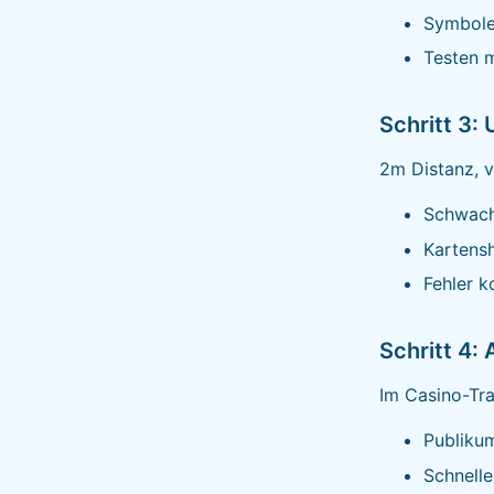
Symbole
Testen m
Schritt 3:
2m Distanz, v
Schwach
Kartensh
Fehler k
Schritt 4
Im Casino-Tra
Publiku
Schnell