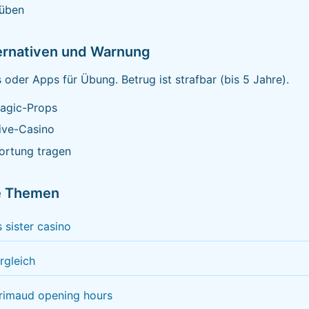
 üben
ernativen und Warnung
oder Apps für Übung. Betrug ist strafbar (bis 5 Jahre).
Magic-Props
 Live-Casino
ortung tragen
e Themen
 sister casino
rgleich
grimaud opening hours