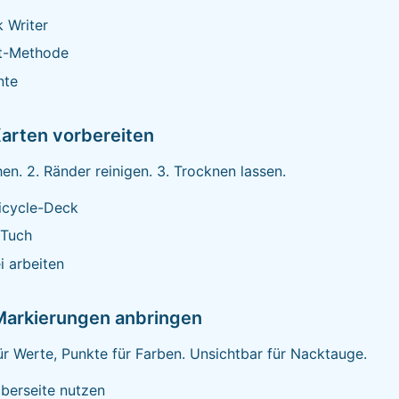
k Writer
t-Methode
nte
 Karten vorbereiten
en. 2. Ränder reinigen. 3. Trocknen lassen.
icycle-Deck
 Tuch
i arbeiten
 Markierungen anbringen
für Werte, Punkte für Farben. Unsichtbar für Nacktauge.
berseite nutzen