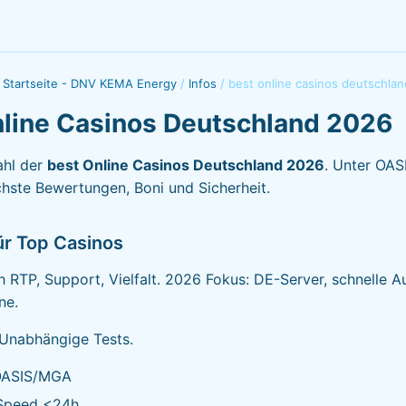
Startseite - DNV KEMA Energy
/
Infos
/
best online casinos deutschlan
nline Casinos Deutschland 2026
hl der
best Online Casinos Deutschland 2026
. Unter OAS
hste Bewertungen, Boni und Sicherheit.
für Top Casinos
 RTP, Support, Vielfalt. 2026 Fokus: DE-Server, schnelle A
ne.
 Unabhängige Tests.
OASIS/MGA
Speed <24h