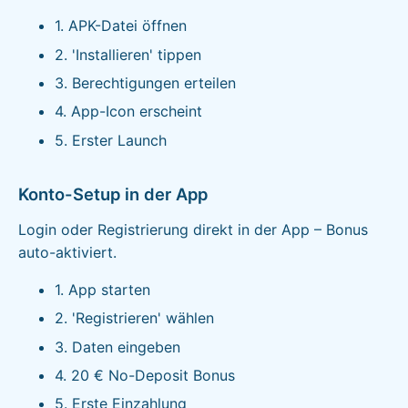
1. APK-Datei öffnen
2. 'Installieren' tippen
3. Berechtigungen erteilen
4. App-Icon erscheint
5. Erster Launch
Konto-Setup in der App
Login oder Registrierung direkt in der App – Bonus
auto-aktiviert.
1. App starten
2. 'Registrieren' wählen
3. Daten eingeben
4. 20 € No-Deposit Bonus
5. Erste Einzahlung