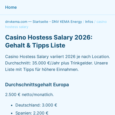
Home
dnvkema.com — Startseite - DNV KEMA Energy
/
Infos
/
casino
hostess salary
Casino Hostess Salary 2026:
Gehalt & Tipps Liste
Casino Hostess Salary variiert 2026 je nach Location.
Durchschnitt: 35.000 €/Jahr plus Trinkgelder. Unsere
Liste mit Tipps für höhere Einnahmen.
Durchschnittsgehalt Europa
2.500 € netto/monatlich.
Deutschland: 3.000 €
Spanien: 2.200 €