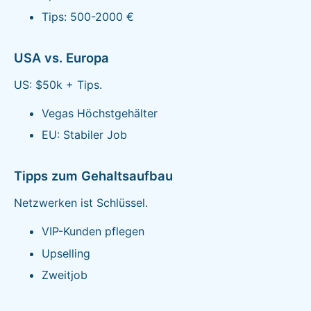
Tips: 500-2000 €
USA vs. Europa
US: $50k + Tips.
Vegas Höchstgehälter
EU: Stabiler Job
Tipps zum Gehaltsaufbau
Netzwerken ist Schlüssel.
VIP-Kunden pflegen
Upselling
Zweitjob