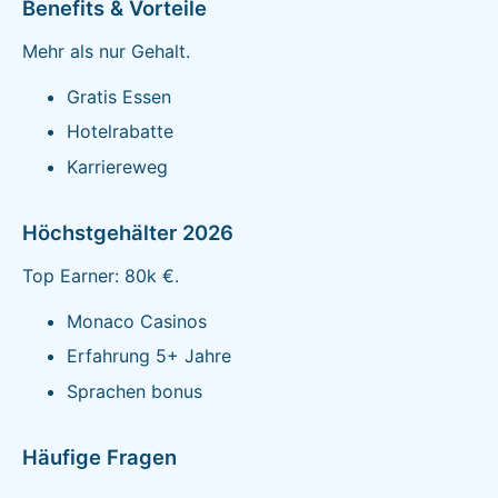
Benefits & Vorteile
Mehr als nur Gehalt.
Gratis Essen
Hotelrabatte
Karriereweg
Höchstgehälter 2026
Top Earner: 80k €.
Monaco Casinos
Erfahrung 5+ Jahre
Sprachen bonus
Häufige Fragen