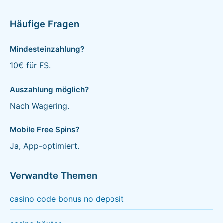
Häufige Fragen
Mindesteinzahlung?
10€ für FS.
Auszahlung möglich?
Nach Wagering.
Mobile Free Spins?
Ja, App-optimiert.
Verwandte Themen
casino code bonus no deposit