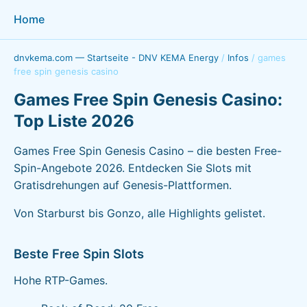
Home
dnvkema.com — Startseite - DNV KEMA Energy
/
Infos
/
games
free spin genesis casino
Games Free Spin Genesis Casino:
Top Liste 2026
Games Free Spin Genesis Casino – die besten Free-
Spin-Angebote 2026. Entdecken Sie Slots mit
Gratisdrehungen auf Genesis-Plattformen.
Von Starburst bis Gonzo, alle Highlights gelistet.
Beste Free Spin Slots
Hohe RTP-Games.