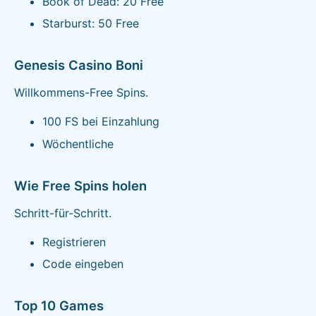
Book of Dead: 20 Free
Starburst: 50 Free
Genesis Casino Boni
Willkommens-Free Spins.
100 FS bei Einzahlung
Wöchentliche
Wie Free Spins holen
Schritt-für-Schritt.
Registrieren
Code eingeben
Top 10 Games