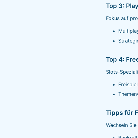
Top 3: Pla
Fokus auf pro
Multipl
Strategi
Top 4: Fre
Slots-Speziali
Freispie
Themenvi
Tipps für 
Wechseln Sie
Bankroll