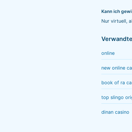
Kann ich gew
Nur virtuell, 
Verwandt
online
new online ca
book of ra ca
top slingo ori
dinan casino