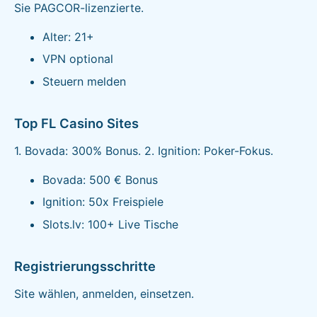
Sie PAGCOR-lizenzierte.
Alter: 21+
VPN optional
Steuern melden
Top FL Casino Sites
1. Bovada: 300% Bonus. 2. Ignition: Poker-Fokus.
Bovada: 500 € Bonus
Ignition: 50x Freispiele
Slots.lv: 100+ Live Tische
Registrierungsschritte
Site wählen, anmelden, einsetzen.