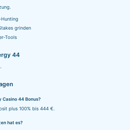
zung.
-Hunting
Stakes grinden
er-Tools
ergy 44
.
ragen
y Casino 44 Bonus?
sit plus 100% bis 444 €.
en hat es?