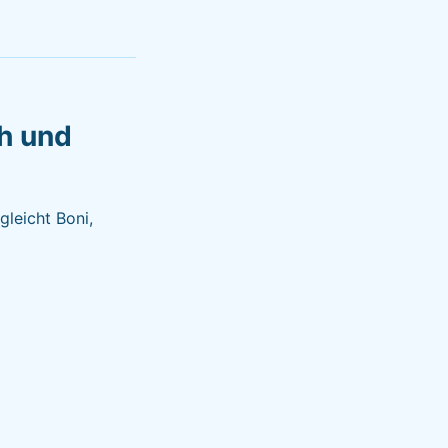
h und
leicht Boni,