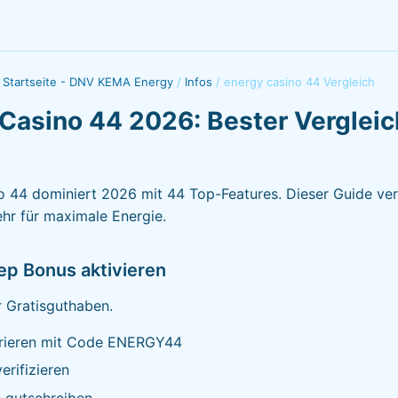
Startseite - DNV KEMA Energy
/
Infos
/
energy casino 44 Vergleich
Casino 44 2026: Bester Vergleic
 44 dominiert 2026 mit 44 Top-Features. Dieser Guide verg
hr für maximale Energie.
p Bonus aktivieren
ür Gratisguthaben.
strieren mit Code ENERGY44
erifizieren
 gutschreiben