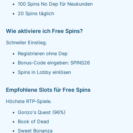
100 Spins No Dep für Neukunden
20 Spins täglich
Wie aktiviere ich Free Spins?
Schneller Einstieg.
Registrieren ohne Dep
Bonus-Code eingeben: SPINS26
Spins in Lobby einlösen
Empfohlene Slots für Free Spins
Höchste RTP-Spiele.
Gonzo's Quest (96%)
Book of Dead
Sweet Bonanza