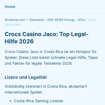
Home
dnvkema.com — Startseite - DNV KEMA Energy
/
Infos
/
crocs
casino jaco
Crocs Casino Jaco: Top Legal-
Hilfe 2026
Crocs Casino Jaco in Costa Rica ist ein Hotspot für
Spieler. Diese Liste bietet schnelle Legal-Hilfe, Tipps
und Fakten für legale Teilnahme 2026.
Lizenz und Legalität
Vollständig lizenziert in Costa Rica, akzeptiert
internationale Spieler.
Costa-Rica Gaming License