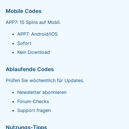
Mobile Codes
APP7: 15 Spins auf Mobil.
APP7: Android/iOS
Sofort
Kein Download
Ablaufende Codes
Prüfen Sie wöchentlich für Updates.
Newsletter abonnieren
Forum-Checks
Support fragen
Nutzungs-Tipps