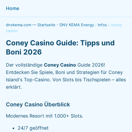
Home
dnvkema.com — Startseite - DNV KEMA Energy
/
Infos
/
coney
casino
Coney Casino Guide: Tipps und
Boni 2026
Der vollständige
Coney Casino
Guide 2026!
Entdecken Sie Spiele, Boni und Strategien für Coney
Island's Top-Casino. Von Slots bis Tischspielen – alles
erklärt.
Coney Casino Überblick
Modernes Resort mit 1.000+ Slots.
24/7 geöffnet