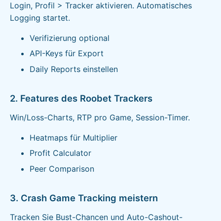
Login, Profil > Tracker aktivieren. Automatisches
Logging startet.
Verifizierung optional
API-Keys für Export
Daily Reports einstellen
2. Features des Roobet Trackers
Win/Loss-Charts, RTP pro Game, Session-Timer.
Heatmaps für Multiplier
Profit Calculator
Peer Comparison
3. Crash Game Tracking meistern
Tracken Sie Bust-Chancen und Auto-Cashout-