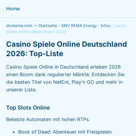
Home
dnvkema.com — Startseite - DNV KEMA Energy
/
Infos
/
casino
spiele online deutschland 2026
Casino Spiele Online Deutschland
2026: Top-Liste
Casino Spiele Online in Deutschland erleben 2026
einen Boom dank regulierter Märkte. Entdecken Sie
die besten Titel von NetEnt, Play'n GO und mehr in
unserer Liste.
Top Slots Online
Beliebte Automaten mit hohen RTPs.
Book of Dead: Abenteuer mit Freispielen.