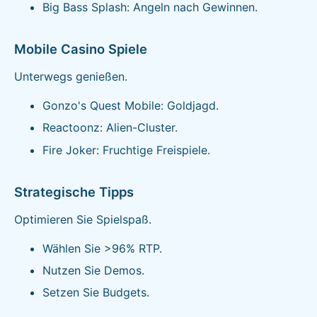
Big Bass Splash: Angeln nach Gewinnen.
Mobile Casino Spiele
Unterwegs genießen.
Gonzo's Quest Mobile: Goldjagd.
Reactoonz: Alien-Cluster.
Fire Joker: Fruchtige Freispiele.
Strategische Tipps
Optimieren Sie Spielspaß.
Wählen Sie >96% RTP.
Nutzen Sie Demos.
Setzen Sie Budgets.