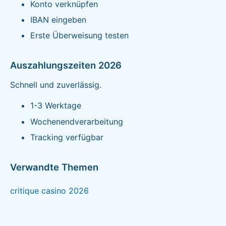
Konto verknüpfen
IBAN eingeben
Erste Überweisung testen
Auszahlungszeiten 2026
Schnell und zuverlässig.
1-3 Werktage
Wochenendverarbeitung
Tracking verfügbar
Verwandte Themen
critique casino 2026