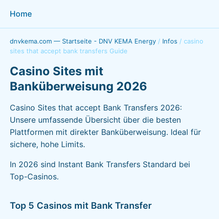
Home
dnvkema.com — Startseite - DNV KEMA Energy
/
Infos
/
casino
sites that accept bank transfers Guide
Casino Sites mit
Banküberweisung 2026
Casino Sites that accept Bank Transfers 2026:
Unsere umfassende Übersicht über die besten
Plattformen mit direkter Banküberweisung. Ideal für
sichere, hohe Limits.
In 2026 sind Instant Bank Transfers Standard bei
Top-Casinos.
Top 5 Casinos mit Bank Transfer