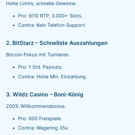
Hohe Limits, schnelle Gewinne.
Pro: 9/10 RTP, 3.000+ Slots.
Contra: Kein Telefon-Support.
2. BitStarz – Schnellste Auszahlungen
Bitcoin-Fokus mit Turnieren.
Pro: 1 Std. Payouts.
Contra: Hohe Min. Einzahlung.
3. Wildz Casino – Boni-König
200% Willkommensbonus.
Pro: 600 Freispiele.
Contra: Wagering 35x.