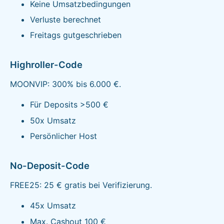
Keine Umsatzbedingungen
Verluste berechnet
Freitags gutgeschrieben
Highroller-Code
MOONVIP: 300% bis 6.000 €.
Für Deposits >500 €
50x Umsatz
Persönlicher Host
No-Deposit-Code
FREE25: 25 € gratis bei Verifizierung.
45x Umsatz
Max. Cashout 100 €