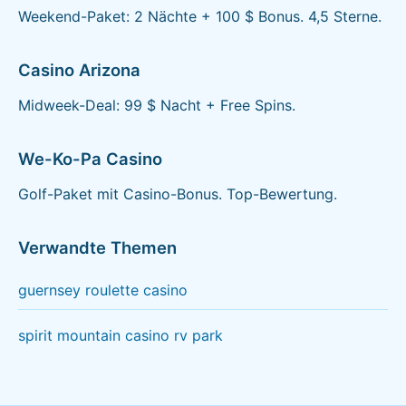
Weekend-Paket: 2 Nächte + 100 $ Bonus. 4,5 Sterne.
Casino Arizona
Midweek-Deal: 99 $ Nacht + Free Spins.
We-Ko-Pa Casino
Golf-Paket mit Casino-Bonus. Top-Bewertung.
Verwandte Themen
guernsey roulette casino
spirit mountain casino rv park