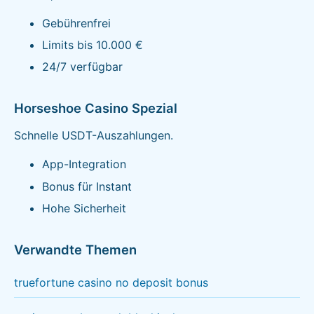
Gebührenfrei
Limits bis 10.000 €
24/7 verfügbar
Horseshoe Casino Spezial
Schnelle USDT-Auszahlungen.
App-Integration
Bonus für Instant
Hohe Sicherheit
Verwandte Themen
truefortune casino no deposit bonus