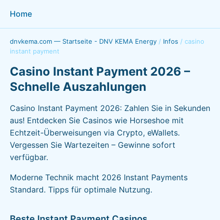
Home
dnvkema.com — Startseite - DNV KEMA Energy
/
Infos
/
casino
instant payment
Casino Instant Payment 2026 –
Schnelle Auszahlungen
Casino Instant Payment 2026: Zahlen Sie in Sekunden
aus! Entdecken Sie Casinos wie Horseshoe mit
Echtzeit-Überweisungen via Crypto, eWallets.
Vergessen Sie Wartezeiten – Gewinne sofort
verfügbar.
Moderne Technik macht 2026 Instant Payments
Standard. Tipps für optimale Nutzung.
Beste Instant Payment Casinos