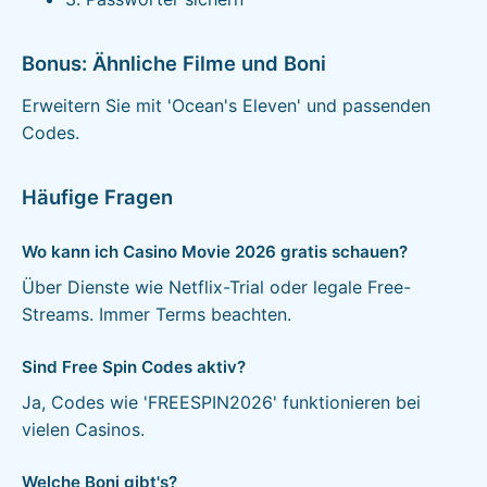
Bonus: Ähnliche Filme und Boni
Erweitern Sie mit 'Ocean's Eleven' und passenden
Codes.
Häufige Fragen
Wo kann ich Casino Movie 2026 gratis schauen?
Über Dienste wie Netflix-Trial oder legale Free-
Streams. Immer Terms beachten.
Sind Free Spin Codes aktiv?
Ja, Codes wie 'FREESPIN2026' funktionieren bei
vielen Casinos.
Welche Boni gibt's?