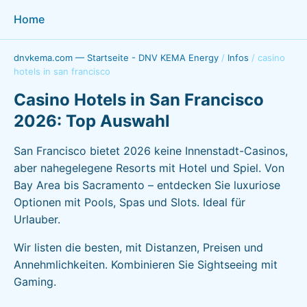
Home
dnvkema.com — Startseite - DNV KEMA Energy
/
Infos
/
casino
hotels in san francisco
Casino Hotels in San Francisco
2026: Top Auswahl
San Francisco bietet 2026 keine Innenstadt-Casinos,
aber nahegelegene Resorts mit Hotel und Spiel. Von
Bay Area bis Sacramento – entdecken Sie luxuriose
Optionen mit Pools, Spas und Slots. Ideal für
Urlauber.
Wir listen die besten, mit Distanzen, Preisen und
Annehmlichkeiten. Kombinieren Sie Sightseeing mit
Gaming.