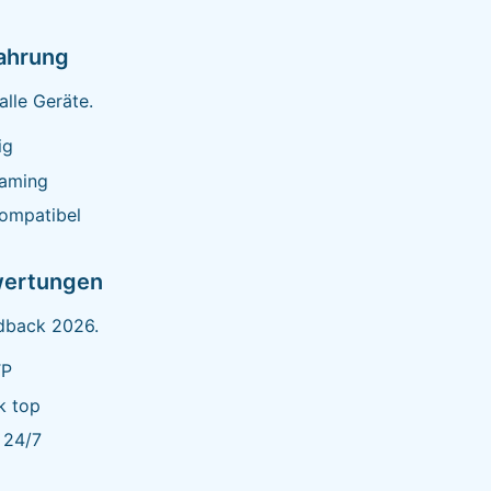
fahrung
alle Geräte.
ig
aming
ompatibel
wertungen
edback 2026.
TP
k top
 24/7