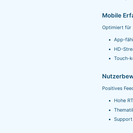
Mobile Er
Optimiert für 
App-fäh
HD-Stre
Touch-k
Nutzerbe
Positives Fe
Hohe R
Themati
Support