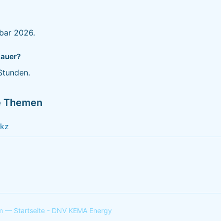
bar 2026.
auer?
Stunden.
e Themen
 kz
 — Startseite - DNV KEMA Energy