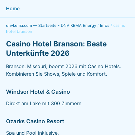
Home
dnvkema.com — Startseite - DNV KEMA Energy
/
Infos
/
casino
hotel branson
Casino Hotel Branson: Beste
Unterkünfte 2026
Branson, Missouri, boomt 2026 mit Casino Hotels.
Kombinieren Sie Shows, Spiele und Komfort.
Windsor Hotel & Casino
Direkt am Lake mit 300 Zimmern.
Ozarks Casino Resort
Spa und Pool inklusive.