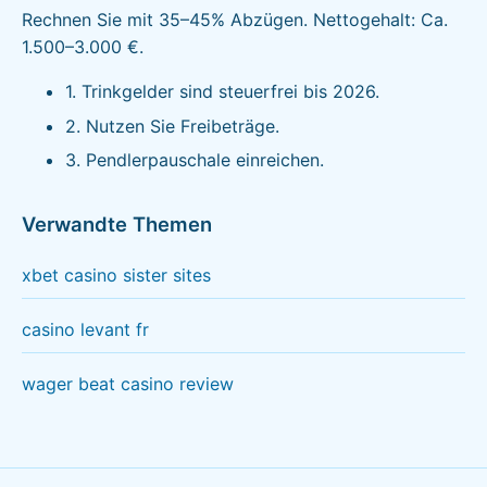
Rechnen Sie mit 35–45% Abzügen. Nettogehalt: Ca.
1.500–3.000 €.
1. Trinkgelder sind steuerfrei bis 2026.
2. Nutzen Sie Freibeträge.
3. Pendlerpauschale einreichen.
Verwandte Themen
xbet casino sister sites
casino levant fr
wager beat casino review