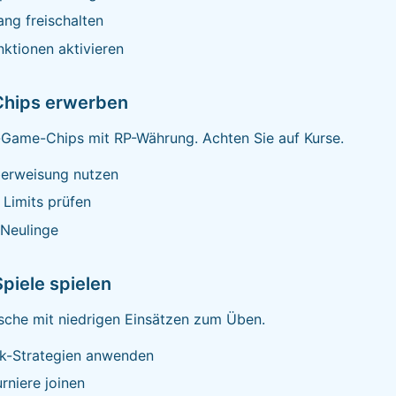
ng freischalten
ktionen aktivieren
 Chips erwerben
-Game-Chips mit RP-Währung. Achten Sie auf Kurse.
erweisung nutzen
 Limits prüfen
 Neulinge
Spiele spielen
sche mit niedrigen Einsätzen zum Üben.
ck-Strategien anwenden
rniere joinen