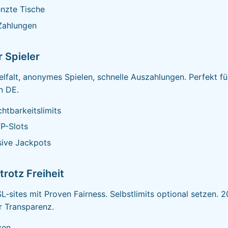
nzte Tische
Zahlungen
r Spieler
elfalt, anonymes Spielen, schnelle Auszahlungen. Perfekt f
n DE.
chtbarkeitslimits
P-Slots
sive Jackpots
trotz Freiheit
L-sites mit Proven Fairness. Selbstlimits optional setzen. 2
r Transparenz.
zen