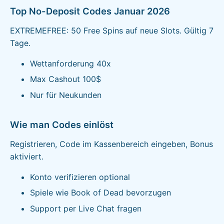
Top No-Deposit Codes Januar 2026
EXTREMEFREE: 50 Free Spins auf neue Slots. Gültig 7
Tage.
Wettanforderung 40x
Max Cashout 100$
Nur für Neukunden
Wie man Codes einlöst
Registrieren, Code im Kassenbereich eingeben, Bonus
aktiviert.
Konto verifizieren optional
Spiele wie Book of Dead bevorzugen
Support per Live Chat fragen